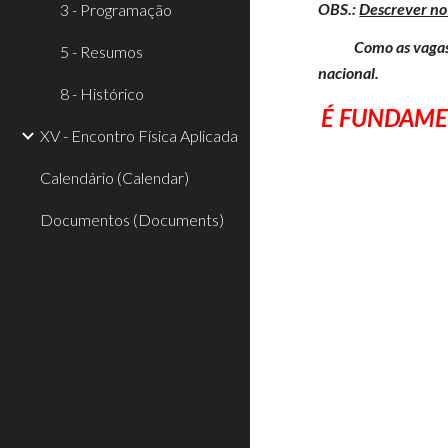
OBS.:
Descrever no
3 - Programação
Como as vagas são
5 - Resumos
nacional.
8 - Histórico
É FUNDAME
XV - Encontro Física Aplicada
Calendário (Calendar)
Documentos (Documents)