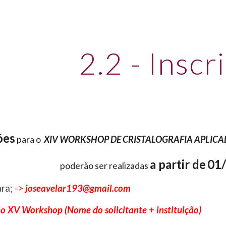
ip to main content
Skip to navigat
2.2 - Inscr
ões
para o
X
IV
WORKSHOP DE CRISTALOGRAFIA APLICADA
a partir
de
01
poderão ser realizadas
ara
; ->
joseavelar193
@gmail.com
ão X
V
Workshop (Nome do solicitante + instituição)